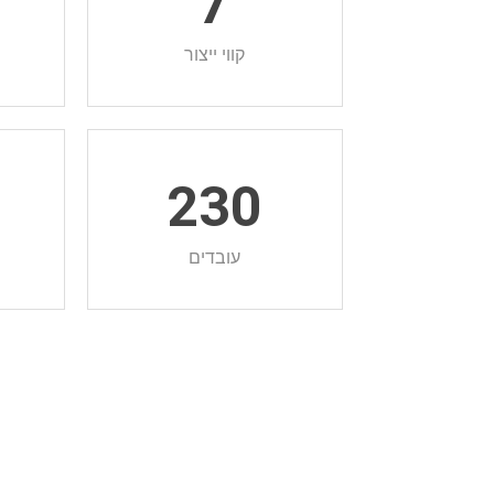
8
7
קווי ייצור
0
230
עובדים
ג