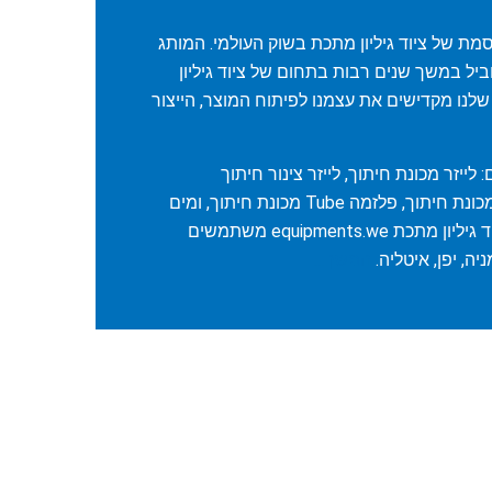
מפורסמת של ציוד גיליון מתכת בשוק העולמי. המותג
 מותג מוביל במשך שנים רבות בתחום של ציוד גיליון
לנו מקדישים את עצמנו לפיתוח המוצר, הייצור
לייזר מכונת חיתוך, לייזר צינור חיתוך
Machine, פלזמה & להבה מכונת חיתוך, פלזמה Tube מכונת חיתוך, ומים
Jet מכונת חיתוך אלה עיבוד גיליון מתכת equipments.we משתמשים
ה, יפן, איטליה.
המשך…