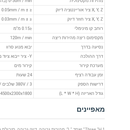
מהירות מקסימלית
0-30m / min (בהתאם החומר עובי)
X, Y, Z ציר אוריינטציה דיוק
≤ ± 0.05mm / m
X, Y, Z ציר חוזר דיוק
≤ ± 0.03mm / m
רוחב קו מינימלי
≤0.15 מ"מ
מקסימום ריצה מהירות ריצה
120m / min
נסיעה בדרך
יבוא מנוע סרוו
דרך ההולכה
Y- ציר ייבוא ציוד מתלה הנהג פעמיים, ציר ה- X מיובאים בורג הכדור
מערכת קירור
קירור מים
זמן עבודה רציף
24 שעות
דרישות הספק
380V / 3 שלבים / 50Hz או 60Hz
גודל האריזה (L * W * H)
4500x2300x1800 מ"מ
מאפיינים
1.Three "H" ואחד "L": מהירות גבוהה, דיוק גבוהה, סיבולת גבוהה ועלות נמוכה.