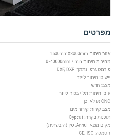
מפרטים
אזור חיתוך: 1500mmX3000mm
מהירות חיתוך: 0-40000mm / min
פורמט גרפי נתמך: DXF, DXP
יישום: חיתוך לייזר
מצב: חדש
עובי חיתוך: תלוי בכוח לייזר
CNC או לא: כן
מצב קירור: קירור מים
תוכנות בקרה: Cypcut
מקום מוצא: Anhui, סין (היבשתית)
הסמכה: CE, ISO