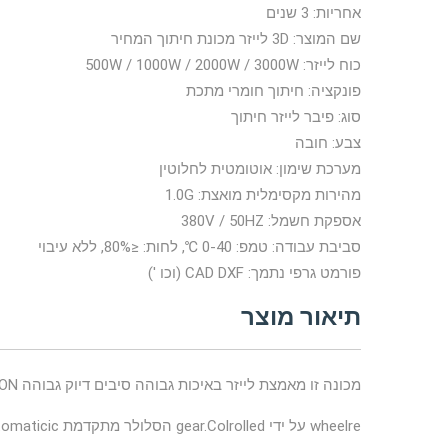
אחריות: 3 שנים
שם המוצר: 3D לייזר מכונת חיתוך המחיר
כוח לייזר: 500W / 1000W / 2000W / 3000W
פונקציה: חיתוך חומרי מתכת
סוג: פיבר לייזר חיתוך
צבע: חובה
מערכת שימון: אוטומטית לחלוטין
מהירות מקסימלית מואצת: 1.0G
אספקת חשמל: 380V / 50HZ
סביבת עבודה: טמפ: 0-40 ℃, לחות: ≤80%, ללא עיבוי
פורמט גרפי נתמך: CAD DXF (וכו ')
תיאור מוצר
מכונה זו מאמצת לייזר באיכות גבוהה סיבים דיוק גבוהה WIRON הרכבת מרובע
wheelre על ידי gear.Colrolled הסלולר מתקדמת automaticic מערכת מספריים. זה גבוה