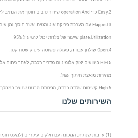
2.Easy כדי operation.And שידור סיבים חוסך את הנתיב לייזר מורכבים.
3.Ekipped עם מערכת פריקה אוטומטית, אשר חוסך זמן עיבוד העלות
plate.Utilization שיעור של צלחת יכול להגיע ל 95%.
4.Open שולחן עבודה, פעולה פשוטה עיסוק שטח קטן.
5.HIH ביצועים יצוק אלומיניום מדריך רכבת, לאחר ניתוח אלמנטים סופיים, מבינים מאוד
מהירות מואצת חיתוך עגול.
6.High קשיחות שלדה כבדה, הפחתת הרטט שנוצר במהלך חיתוך במהירות גבוהה מאוד.
השירותים שלנו
(1) ערבות שנתית, המכונה עם חלקים עיקריים (למעט חומרים מתכלים)