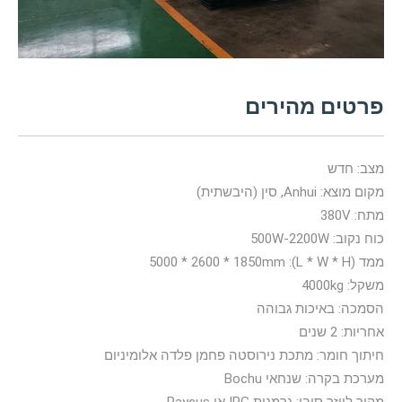
פרטים מהירים
מצב: חדש
מקום מוצא: Anhui, סין (היבשתית)
מתח: 380V
כוח נקוב: 500W-2200W
ממד (L * W * H): 5000 * 2600 * 1850mm
משקל: 4000kg
הסמכה: באיכות גבוהה
אחריות: 2 שנים
חיתוך חומר: מתכת נירוסטה פחמן פלדה אלומיניום
מערכת בקרה: שנחאי Bochu
מקור לייזר סיבי: גרמנית IPG או Raycus