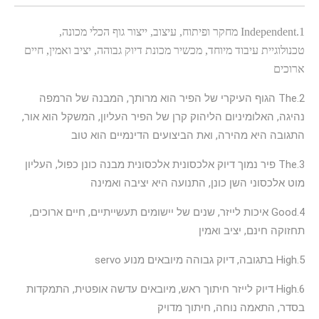
1.Independent מחקר ופיתוח, עיצוב, ייצור גוף הכלי מכונה,
טכנולוגיית עיבוד מיוחד, מכשיר מכונת דיוק גבוהה, יציב ואמין, חיים
ארוכים
2.The הגוף העיקרי של הפיר הוא מרותך, המבנה של הרמפה
נהיגה, האלומיניום הליהוק קרן של הפיר העליון, המשקל הוא אור,
התגובה היא מהירה, ואת הביצועים הדינמיים הוא טוב
3.The פיר נמוך דיוק אלכסונית אלכסונית מבנה כונן כפול, העליון
מוט אלכסוני השן כונן, התנועה היא יציבה ואמינה
4.Good איכות לייזר, שנים של יישומים תעשייתיים, חיים ארוכים,
תחזוקה חינם, יציב ואמין
5.High בתגובה, דיוק גבוהה מיובאים מנוע servo
6.High דיוק לייזר חיתוך ראש, מיובאים עדשה אופטית, התמקדות
בסדר, התאמה נוחה, חיתוך מדויק