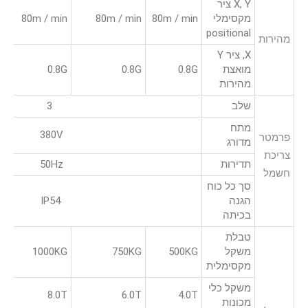
X, Y ציר
מקסימלי
80m / min
80m / min
80m / min
positional
מהירות
X, ציר Y
מואצת
0.8G
0.8G
0.8G
מהירות
שלב
3
מתח
380V
פרמטר
מדורג
צריכת
תדירות
50Hz
חשמל
סך כל כוח
הגנה
IP54
בכיתה
טבלת
משקל
500KG
750KG
1000KG
מקסימלית
משקל כלי
8.0T
6.0T
4.0T
מכונות