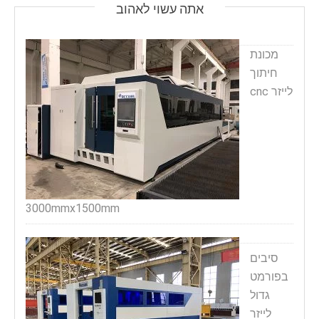
אתה עשוי לאהוב
מכונת
חיתוך
לייזר cnc
3000mmx1500mm
סיבים
בפורמט
גדול
לייזר