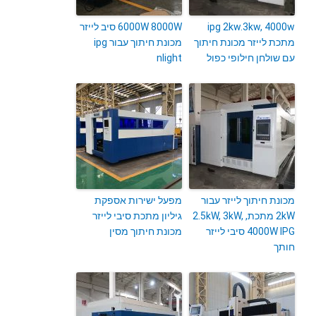
ipg 2kw.3kw, 4000w
6000W 8000W סיב לייזר
מתכת לייזר מכונת חיתוך
מכונת חיתוך עבור ipg
עם שולחן חילופי כפול
nlight
מכונת חיתוך לייזר עבור
מפעל ישירות אספקת
2kW מתכת, 2.5kW, 3kW,
גיליון מתכת סיבי לייזר
4000W IPG סיבי לייזר
מכונת חיתוך מסין
חותך