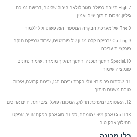
7.High תגובה כפולה סגור לולאה קיבול שליטה, דרישה נמוכה
גיליון, איכות חיתוך יציב ואמין
8.The של מערכת הבקרה המספרי הוא פשוט וקל ללמוד
9.Cutting גרפיקה קלט מגוון של פורמטים, עיבוד גרפיקה חזקה
פונקציות עריכה
10.Special חיתוך תוכנה, חיתוך תהליך מומחה, שימור נתונים
פונקציה שימור
11. שסתום פרופורציונלי בקרת זרימת הגז, זרימה קבועה, איכות
טובה משטח חיתוך
12. האוטומטי מערכת תדלוק, המכונה פועל יציב יותר, חיים ארוכים
13.Craft אבק מיצוי מומחה, ספינה סוג אבק הפקה אוויר, אפקט
החילוץ אבק טוב
כלי מכונה