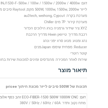
דגם: INJ1530-F-500w / 100w / 1500w / 2000w / 4000w
לייזר 500W, 1000w, 1500w, 2000w מקס, Raytool סיבים מקור לייזר
מערכת בקרה: au3tech, weihong, Cypcut
מערכת קירור: 7P מים Chiller
XYZ ציר שידור גרמניה בורג הילוכים הכדור
רכבת מדריך: טייוואן Hiwin מדריך הרכבת
נהג ומנוע: מנוע סרוו יפני ונהג
Reducer: מפחית שימפו Japanפנים
קוטר רוטרי
שירות לאחר המכירה: מהנדסים זמינים למכונות שירות בחו"
תיאור מוצר
תכונות של 500W סיבים לייזר מכונת חיתוך pricee
דגם: ECO-FIBER-1530 500W 1000W CNC זהב כסף אלומיניום נירוסטה מדויק סיבים לייזר מכונת חיתוך
מתח נקוב ותדר: 380V / 50Hz / 60Hz / 60A