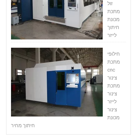
זול
מתכת
מכונת
חיתוך
לייזר
חילופי
מתכת
cnc
צינור
מתכת
צינור
לייזר
צינור
מכונת
חיתוך מחיר