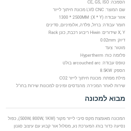
הסמכה: CE, GS, ISO
שם המוצר: LVD CNC מכונת חיתוך לייזר
אזור עבודה (X * Y): 1300 * 2500MM
חומר עבודה: ברזל, פלדה, אלומיניום, סדינים
X, Y שידורים: Hiwin ריבוע רכבת, כונן Rack
דיוק: 0.02mm
מוטור: צעד
פלזמה כוח: Hypertherm
טופס עבודה: arcouched arc בולט
הספק: 8.5KW
מילת מפתח: מכונת חיתוך לייזר CO2
שירות לאחר המכירה: מהנדסים זמינים למכונות שירות בחו"ל
מבוא למכונה
המכונה מאומצת מקס סיבי לייזר מקור (500W, 800W, 1KW), כפול
נסיעה כדור בורג המערכת נע, מסלול אור קבוע עם עיצוב סגנון