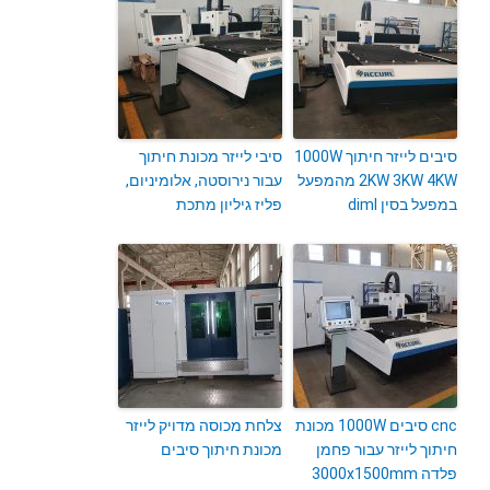
סיבים לייזר חיתוך 1000W
סיבי לייזר מכונת חיתוך
2KW 3KW 4KW מהמפעל
עבור נירוסטה, אלומיניום,
במפעל בסין diml
פליז גיליון מתכת
cnc סיבים 1000W מכונת
צלחת מכוסה מדויק לייזר
חיתוך לייזר עבור פחמן
מכונת חיתוך סיבים
פלדה 3000x1500mm