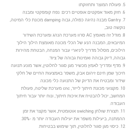
5. פעולת המוצר ותחזוקתו
6. חזק מאוד אפקטים אופטיים רכים: נפח קומפקטי ומבנה
7. Gantry מבנה נהיגה כפולה, גבוה damping מכונת כלי המיטה,
נוקשה טוב,
8. מודל זה מאומץ AC סרוו מערכת הנהג ומערכת השידור
המיובאים, המבנה הנע של הכלי מכונה מאומצת הילוך הילוך
הילוכים, מסלול מדריך ליניארי עבור המנחה, הבטחת מהירות
גבוהה, דיוק גבוהה ואמינות גבוהה של ציוד.
9. מדף ומדריך לאמץ מכשיר מגן סגור לחלוטין, אשר מונע תנועה
חיכוך שמן חינם זיהום אבק, משפר באמצעות החיים של חלקי
שידור ומבטיח את הדיוק של התנועה כלי מכונה.
10. מקצועי מכונת חיתוך לייזר, cnc מערכת שליטה, פעולת
המחשב, יכול להבטיח את איכות חיתוך, ונוח יותר עבור חיתוך
העבודה.
11. תצורת שולחן swiching אוטומטית, אשר מקצר את זמן
ההמתנה, ביעילות משפר את יעילות העבודה יותר מ -30%.
12. כיסוי מגן סגור לחלוטין, תוך שימוש בבטיחות.