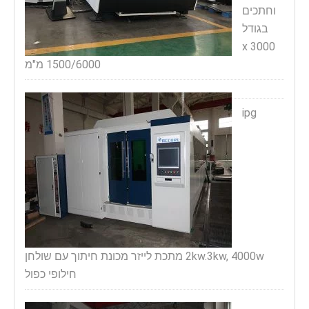
וחתכים
בגודל
3000 x
1500/6000 מ"מ
ipg
2kw.3kw, 4000w מתכת לייזר מכונת חיתוך עם שולחן
חילופי כפול