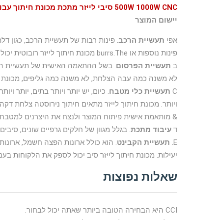
500W 1000W CNC סיבי לייזר מתכת מכונת חיתוך עבור נירוסטה פחמן
יישום המוצר
אפי
תעשיית הרכב
. פינות רבות של תעשיית הרכב, כגון דל
פינות נוספות או burrs.The מכונת חיתוך לייזר רובוטית יכול לעבד אצווה מהר יותר.
ב
תעשיית הפרסום
. בשל ההתאמה האישית של תעשיית הפר
לא משנה כמה עבה הצלחת, לא משנה כמה גליפים, מכונת חי
C
תעשיית כלי מטבח
. כיום, יש יותר ויותר בתים, יותר ו
ויותר. מכונת חיתוך לייזר מתאים חיתוך נירוסטה צלחת דקה 
& מותאמת אישית פיתוח המוצר ולנצח את היצרנים למטבח
ד
עיבוד מתכת
. בגלל מגוון של חלקים גרפיים שונים, סיבים
E.
תעשיית הקבינט
. הוא כולל ארונות הפצה חשמל, ארונות
יעילות. מכונת חיתוך לייזר סיב יכול לספק את הלקוחות בענף
שאלות נפוצות
CCI היא הבחירה הטובה ביותר שאתה יכול לבחור.