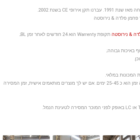
תקופת Warrenty הוא 24 חודשים לאחר זמן BL;
מכונת נפוץ זמן fabricating הוא 5-7 ימים מכונת CNC בודה זמן הוא כ 25-45 ימים. אם יש לך מוצרים מותאמים אישית, זמן המסירה