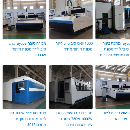
raycus IPG מתכת צינור
1000 וואט סיב cnc לייזר
מכירה טובה cnc raycus
יבי לייזר מכונת
מכונת חיתוך מחיר
סיב לייזר מכונת חיתוך
עם מכשיר סיבובית
1000W
cnc 1000w סיבים לייזר
מחיר טוב בתעשייה דגם
פתח סוג 700W cnc סיב
חיתוך מחיר
750w 1000W צינור סיב
לייזר מכונת חיתוך עבור
לייזר מכונת חיתוך
מתכת 3015