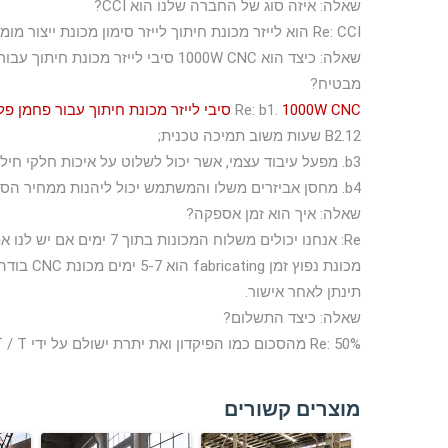
שאלה: איזה סוג של החברה שלנו הוא CCI?
Re: CCI הוא לייזר מכונת חיתוך לייזר סימון מכונת ייצור מומחה מאז שנת 1991. עברנו תקן אירופי CE בשנת 2002.
שאלה: כיצד הוא 1000W CNC סיבי לייזר מכונת חיתוך עבור פחמן פלדה & נירוסטה
מבטיח?
1000W CNC סיבי לייזר מכונת חיתוך עבור פחמן פלדה & נירוסטה
Re: b1.
B2.12 שעות משוב תמיכה טכנית;
b3. מפעל עיבוד עצמי, אשר יכול לשלוט על איכות חלקי חילוף באיכות גבוהה;
b4. מחסן אביזרים משלו והמשתמש יכול ליהנות ממחיר הסוכן.
שאלה: איך הוא זמן אספקה?
Re: אנחנו יכולים משלוח המכונות בתוך 7 ימים אם יש לנו את המכונות במלאי.
תינתן לאחר אישור.
שאלה: כיצד התשלום?
Re: 50% מהסכום כמו הפיקדון ואת יתרת ישולם על ידי T / T או LC באופק לפני המוכר המסירה לטעינת הנמל.
מוצרים קשורים