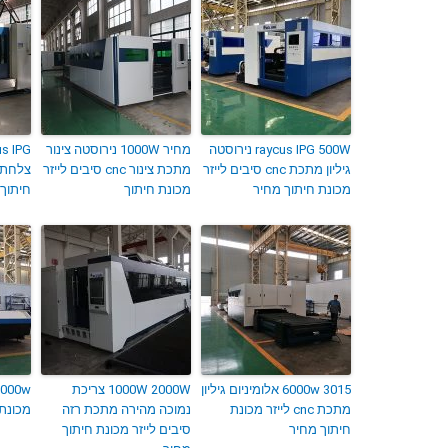
raycus IPG 500W נירוסטה
מחיר 1000W נירוסטה צינור
גיליון מתכת cnc סיבים לייזר
מתכת צינור cnc סיבים לייזר
צלחת ס
מכונת חיתוך מחיר
מכונת חיתוך
חיתוך 
3015 6000w אלומיניום גיליון
1000W 2000W צריכת
מתכת cnc לייזר מכונת
נמוכה מהירה מתכת רזה
מכונת 
חיתוך מחיר
סיבים לייזר מכונת חיתוך