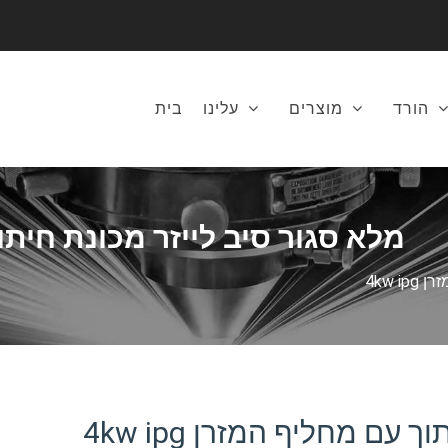
הורד
מוצרים
עלינו
בית
מלא סגור סיב לייזר מכונת חיתוך עם
4kw 
עם מחליף המזרן 4kw ipg